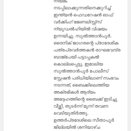
നിയമം
നടപ്പിലാക്കുന്നതിനെക്കുറിച്ച്
ഇന്ത്യൻ ഫെഡറേഷൻ ഓഫ്
വർക്കിംഗ് ജേണലിസ്റ്റ്സ്
ന്യൂഡൽഹിയിൽ വിഷയം
ഉന്നയിച്ചു. സുൽത്താൻപൂർ.
ദൈനിക് ജാഗരന്റെ പ്രാദേശിക
പത്രപ്രവർത്തകൻ രാഘവേന്ദ്ര
ബാജ്‌പേയി പട്ടാപ്പകൽ
കൊല്ലപ്പെട്ടു. ഇമാലിയ
സുൽത്താൻപൂർ പോലീസ്
സ്റ്റേഷൻ പരിധിയിലാണ് സംഭവം
നടന്നത്, ബൈക്കിലെത്തിയ
അക്രമികൾ ആദ്യം
അദ്ദേഹത്തിന്റെ ബൈക്ക് ഇടിച്ചു
വീഴ്ത്തി, തുടർന്ന് മൂന്ന് തവണ
വെടിയുതിർത്തു.
ഉത്തർപ്രദേശിലെ സീതാപൂർ
ജില്ലയിൽ ശനിയാഴ്ച