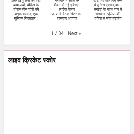
झबरेड़ा पुलिस की बड़ी
मंगलौर में सेहत के
खेड़ाजट फायरिंग केस
कामयाबी, चेकिंग के
मैदान में नई इब्तिदा,
में पुलिस एक्शन,ढोल-
दौरान तीन चोरी की
लाईफ़ केयर
नगाड़ों के साथ गांव में
बाइक बरामद, एक
डायग्नोस्टिक सेंटर का
चेतावनी, पुलिस की
मुल्ज़िम गिरफ़्तार।
शानदार आग़ाज़
दबिश से मचा हड़कंप
Next
»
1
/
34
लाइव क्रिकेट स्कोर