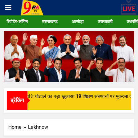
Skip
रिपोर्टर-लॉगिन
उत्तराखण्ड
अल्मोड़ा
उत्तरकाशी
उधमसिं
to
content
िद्वार में छात्रवृत्ति घोटाले का बड़ा ख़ुलासा 19 शिक्षण संस्थानों पर मुकदमा दर्ज
ब्रेकिंग
Weeks Ago
Home
Lakhnow