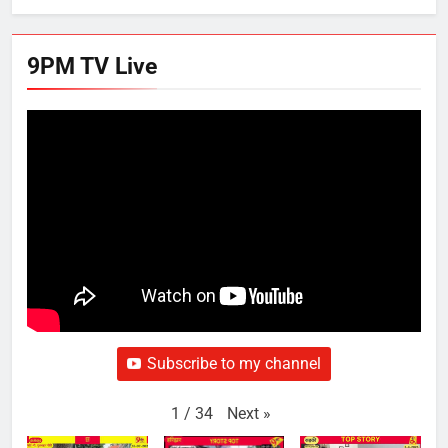
9PM TV Live
Subscribe to my channel
Next
»
1
/
34