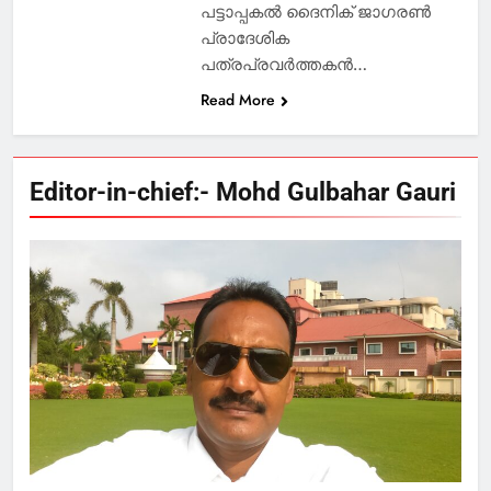
പട്ടാപ്പകൽ ദൈനിക് ജാഗരൺ
പ്രാദേശിക
പത്രപ്രവർത്തകൻ…
Read More
Editor-in-chief:- Mohd Gulbahar Gauri