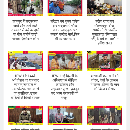
खानपुर में सरकारके
हरिद्वार का मुख्य प्रवेश
हरीश रावत का
वादों और जहाँ खड़े
द्वार चंद्राचार्य चौक
मौहम्मदपुर दौरा,
सरकार से बड़े के दावों
बना तालाब,कुंभ पर
समर्थकों से आत्मीय
के बीच पानीमें खड़ी
हजारों करोड़ खर्च,फिर
मुलाक़ात “सियासत
जनता ज़िम्मेदार कौन
भी पर जलभराव
नहीं, रिश्तों की बात” –
हरीश रावत
IFWJ के144वे
IFWJ नई दिल्ली के
शराब की तलाश में बने
अधिवेशन पर शानदार
अधिवेशन में मीडिया
दोस्त, पैसों के लालच
स्वागत,शहडोल से
काउंसिल और
में कत्ल ,दोस्ती के नाम
अमरकंटक तक कारों
पत्रकार सुरक्षा क़ानून
को किया शर्मसार
का क़ाफ़िला,ड्रोन
पर अहम प्रस्तावों को
वीडियो से दिखी झलक
मंज़ूरी