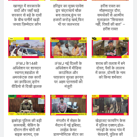
खानपुर में सरकारके
हरिद्वार का मुख्य प्रवेश
हरीश रावत का
वादों और जहाँ खड़े
द्वार चंद्राचार्य चौक
मौहम्मदपुर दौरा,
सरकार से बड़े के दावों
बना तालाब,कुंभ पर
समर्थकों से आत्मीय
के बीच पानीमें खड़ी
हजारों करोड़ खर्च,फिर
मुलाक़ात “सियासत
जनता ज़िम्मेदार कौन
भी पर जलभराव
नहीं, रिश्तों की बात” –
हरीश रावत
IFWJ के144वे
IFWJ नई दिल्ली के
शराब की तलाश में बने
अधिवेशन पर शानदार
अधिवेशन में मीडिया
दोस्त, पैसों के लालच
स्वागत,शहडोल से
काउंसिल और
में कत्ल ,दोस्ती के नाम
अमरकंटक तक कारों
पत्रकार सुरक्षा क़ानून
को किया शर्मसार
का क़ाफ़िला,ड्रोन
पर अहम प्रस्तावों को
वीडियो से दिखी झलक
मंज़ूरी
झबरेड़ा पुलिस की बड़ी
मंगलौर में सेहत के
खेड़ाजट फायरिंग केस
कामयाबी, चेकिंग के
मैदान में नई इब्तिदा,
में पुलिस एक्शन,ढोल-
दौरान तीन चोरी की
लाईफ़ केयर
नगाड़ों के साथ गांव में
बाइक बरामद, एक
डायग्नोस्टिक सेंटर का
चेतावनी, पुलिस की