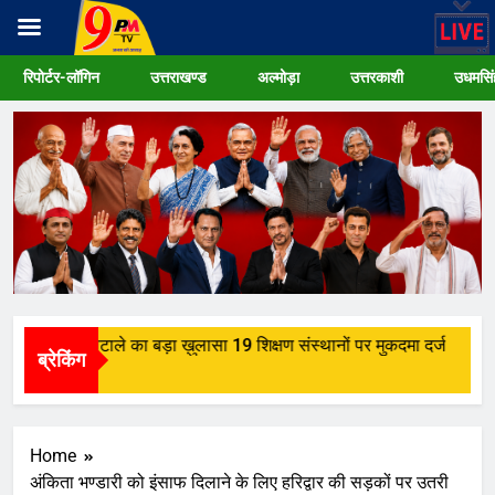
Skip
रिपोर्टर-लॉगिन
उत्तराखण्ड
अल्मोड़ा
उत्तरकाशी
उधमसिं
to
content
 छात्रवृत्ति घोटाले का बड़ा ख़ुलासा 19 शिक्षण संस्थानों पर मुकदमा दर्ज
ब्रेकिंग
o
Home
अंकिता भण्डारी को इंसाफ दिलाने के लिए हरिद्वार की सड़कों पर उतरी