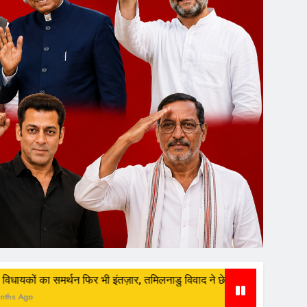
ी इंतज़ार, तमिलनाडु विवाद ने छेड़ी संवैधानिक बहस
रुड़क
3 We