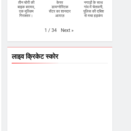
तीन चोरी की
केयर
नगाड़ों के साथ
बाइक बरामद,
डायग्नोस्टिक
गांव में चेतावनी,
एक मुल्ज़िम
सेंटर का शानदार
पुलिस की दबिश
गिरफ़्तार।
आग़ाज़
से मचा हड़कंप
Next
»
1
/
34
लाइव क्रिकेट स्कोर