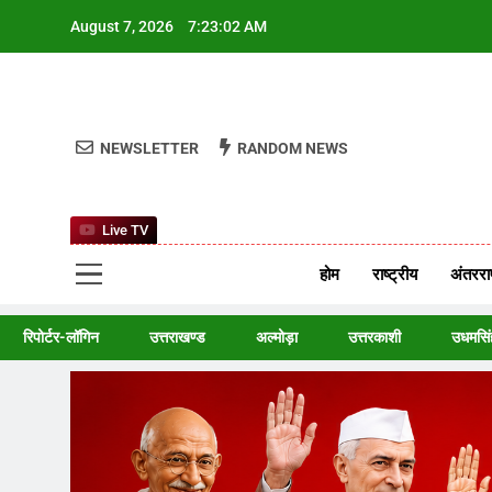
Skip
August 7, 2026
7:23:04 AM
to
content
NEWSLETTER
RANDOM NEWS
Live TV
9P
Hindi News,
होम
राष्ट्रीय
अंतरराष
रिपोर्टर-लॉगिन
उत्तराखण्ड
अल्मोड़ा
उत्तरकाशी
उधमसिं