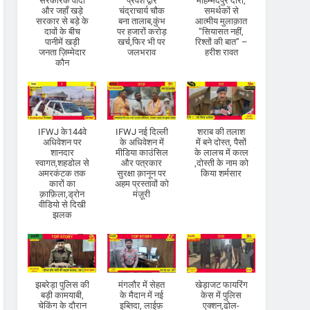
सरकारके वादों
प्रवेश द्वार
मौहम्मदपुर दौरा,
और जहाँ खड़े
चंद्राचार्य चौक
समर्थकों से
सरकार से बड़े के
बना तालाब,कुंभ
आत्मीय मुलाक़ात
दावों के बीच
पर हजारों करोड़
“सियासत नहीं,
पानीमें खड़ी
खर्च,फिर भी पर
रिश्तों की बात” –
जनता ज़िम्मेदार
जलभराव
हरीश रावत
कौन
IFWJ के144वे
IFWJ नई दिल्ली
शराब की तलाश
अधिवेशन पर
के अधिवेशन में
में बने दोस्त, पैसों
शानदार
मीडिया काउंसिल
के लालच में कत्ल
स्वागत,शहडोल से
और पत्रकार
,दोस्ती के नाम को
अमरकंटक तक
सुरक्षा क़ानून पर
किया शर्मसार
कारों का
अहम प्रस्तावों को
क़ाफ़िला,ड्रोन
मंज़ूरी
वीडियो से दिखी
झलक
झबरेड़ा पुलिस की
मंगलौर में सेहत
खेड़ाजट फायरिंग
बड़ी कामयाबी,
के मैदान में नई
केस में पुलिस
चेकिंग के दौरान
इब्तिदा, लाईफ़
एक्शन,ढोल-