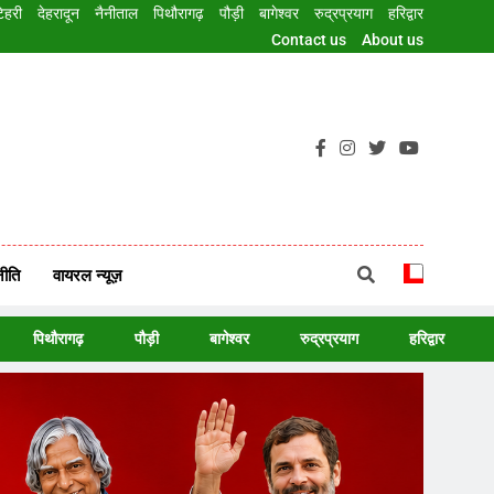
िहरी
देहरादून
नैनीताल
पिथौरागढ़
पौड़ी
बागेश्वर
रुद्रप्रयाग
हरिद्वार
Contact us
About us
reaking News In Hindi, ताजा ख़बरें, 9PM TV
ीति
वायरल न्यूज़
पिथौरागढ़
पौड़ी
बागेश्वर
रुद्रप्रयाग
हरिद्वार