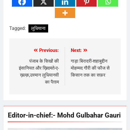
Tagged:
लुधियाना
Previous:
Next:
Post
navigation
पंजाब के सिखों की
गाड़ा बिरादरी-शहाबुद्दीन
इंसानियत और ख़िदमते-ए-
मोहम्मद गौरी की फौज से
ख़ल्क़,उस्मान लुधियानवी
किसान तक का सफ़र
का पैग़ाम
Editor-in-chief:- Mohd Gulbahar Gauri