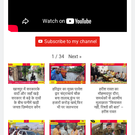
Subscribe to my channel
Next
»
1
/
34
खानपुर में सरकारके
हरिद्वार का मुख्य प्रवेश
हरीश रावत का
वादों और जहाँ खड़े
द्वार चंद्राचार्य चौक
मौहम्मदपुर दौरा,
सरकार से बड़े के दावों
बना तालाब,कुंभ पर
समर्थकों से आत्मीय
के बीच पानीमें खड़ी
हजारों करोड़ खर्च,फिर
मुलाक़ात “सियासत
जनता ज़िम्मेदार कौन
भी पर जलभराव
नहीं, रिश्तों की बात” –
हरीश रावत