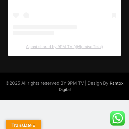
A post shared by 9PM TV (@9pmtvofficial)
©2025 All rights reserved BY 9PM TV | Design By
Rantox
Digital
Translate »