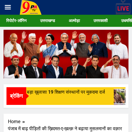
Skip
रिपोर्टर-लॉगिन
उत्तराखण्ड
अल्मोड़ा
उत्तरकाशी
उधमसिं
to
content
्ति घोटाले का बड़ा ख़ुलासा 19 शिक्षण संस्थानों पर मुकदमा दर्ज
ब्रेकिंग
Home
पंजाब में बाढ़ पीड़ितों की ख़िदमत-ए-ख़ल्क़ ने बढ़ाया मुसलमानों का वक़ार