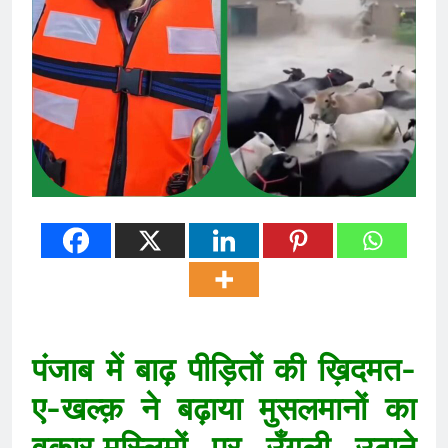
पंजाब में बाढ़ पीड़ितों की ख़िदमत-
ए-खल्क़ ने बढ़ाया मुसलमानों का
वकार,मुस्लिमों पर उँगली उठाने