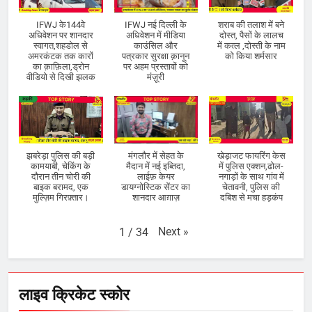
IFWJ के144वे
IFWJ नई दिल्ली के
शराब की तलाश में बने
अधिवेशन पर शानदार
अधिवेशन में मीडिया
दोस्त, पैसों के लालच
स्वागत,शहडोल से
काउंसिल और
में कत्ल ,दोस्ती के नाम
अमरकंटक तक कारों
पत्रकार सुरक्षा क़ानून
को किया शर्मसार
का क़ाफ़िला,ड्रोन
पर अहम प्रस्तावों को
वीडियो से दिखी झलक
मंज़ूरी
झबरेड़ा पुलिस की बड़ी
मंगलौर में सेहत के
खेड़ाजट फायरिंग केस
कामयाबी, चेकिंग के
मैदान में नई इब्तिदा,
में पुलिस एक्शन,ढोल-
दौरान तीन चोरी की
लाईफ़ केयर
नगाड़ों के साथ गांव में
बाइक बरामद, एक
डायग्नोस्टिक सेंटर का
चेतावनी, पुलिस की
मुल्ज़िम गिरफ़्तार।
शानदार आग़ाज़
दबिश से मचा हड़कंप
Next
»
1
/
34
लाइव क्रिकेट स्कोर