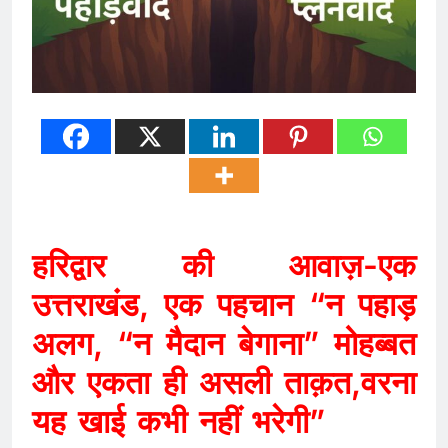
हरिद्वार की आवाज़-एक
उत्तराखंड, एक पहचान “न पहाड़
अलग, “न मैदान बेगाना” मोहब्बत
और एकता ही असली ताक़त,वरना
यह खाई कभी नहीं भरेगी”