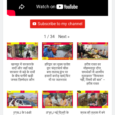
Subscribe to my channel
Next
»
1
/
34
खानपुर में सरकारके
हरिद्वार का मुख्य प्रवेश
हरीश रावत का
वादों और जहाँ खड़े
द्वार चंद्राचार्य चौक
मौहम्मदपुर दौरा,
सरकार से बड़े के दावों
बना तालाब,कुंभ पर
समर्थकों से आत्मीय
के बीच पानीमें खड़ी
हजारों करोड़ खर्च,फिर
मुलाक़ात “सियासत
जनता ज़िम्मेदार कौन
भी पर जलभराव
नहीं, रिश्तों की बात” –
हरीश रावत
IFWJ के144वे
IFWJ नई दिल्ली के
शराब की तलाश में बने