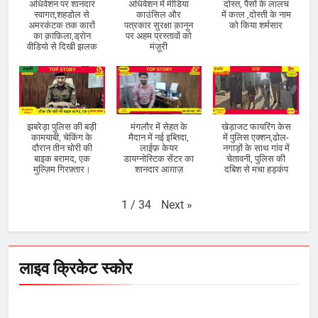
अधिवेशन पर शानदार
अधिवेशन में मीडिया
दोस्त, पैसों के लालच
स्वागत,शहडोल से
काउंसिल और
में कत्ल ,दोस्ती के नाम
अमरकंटक तक कारों
पत्रकार सुरक्षा क़ानून
को किया शर्मसार
का क़ाफ़िला,ड्रोन
पर अहम प्रस्तावों को
वीडियो से दिखी झलक
मंज़ूरी
झबरेड़ा पुलिस की बड़ी
मंगलौर में सेहत के
खेड़ाजट फायरिंग केस
कामयाबी, चेकिंग के
मैदान में नई इब्तिदा,
में पुलिस एक्शन,ढोल-
दौरान तीन चोरी की
लाईफ़ केयर
नगाड़ों के साथ गांव में
बाइक बरामद, एक
डायग्नोस्टिक सेंटर का
चेतावनी, पुलिस की
मुल्ज़िम गिरफ़्तार।
शानदार आग़ाज़
दबिश से मचा हड़कंप
Next
»
1
/
34
लाइव क्रिकेट स्कोर