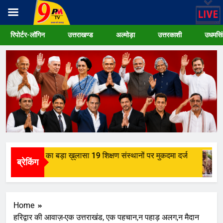
Skip
रिपोर्टर-लॉगिन
उत्तराखण्ड
अल्मोड़ा
उत्तरकाशी
उधमसिं
to
content
ृत्ति घोटाले का बड़ा ख़ुलासा 19 शिक्षण संस्थानों पर मुकदमा दर्ज
ब्रेकिंग
Home
हरिद्वार की आवाज़-एक उत्तराखंड, एक पहचान,न पहाड़ अलग,न मैदान