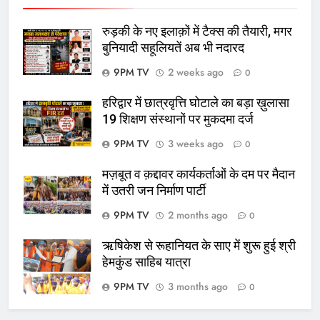
रुड़की के नए इलाक़ों में टैक्स की तैयारी, मगर
बुनियादी सहूलियतें अब भी नदारद
9PM TV
2 weeks ago
0
हरिद्वार में छात्रवृत्ति घोटाले का बड़ा ख़ुलासा
19 शिक्षण संस्थानों पर मुकदमा दर्ज
9PM TV
3 weeks ago
0
मज़बूत व क़द्दावर कार्यकर्ताओं के दम पर मैदान
में उतरी जन निर्माण पार्टी
9PM TV
2 months ago
0
ऋषिकेश से रूहानियत के साए में शुरू हुई श्री
हेमकुंड साहिब यात्रा
9PM TV
3 months ago
0