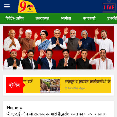
Skip
रिपोर्टर-लॉगिन
उत्तराखण्ड
अल्मोड़ा
उत्तरकाशी
उधमसिं
to
content
नों पर मुकदमा दर्ज
मज़बूत व क़द्दावर कार्यकर्ताओं के दम पर मै
ब्रेकिंग
2 Months Ago
Home
ये गट्टू है कौन जो सरकार पर भारी है ,हरीश रावत का भाजपा सरकार