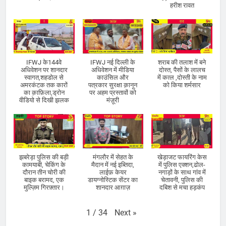
हरीश रावत
IFWJ के144वे
IFWJ नई दिल्ली के
शराब की तलाश में बने
अधिवेशन पर शानदार
अधिवेशन में मीडिया
दोस्त, पैसों के लालच
स्वागत,शहडोल से
काउंसिल और
में कत्ल ,दोस्ती के नाम
अमरकंटक तक कारों
पत्रकार सुरक्षा क़ानून
को किया शर्मसार
का क़ाफ़िला,ड्रोन
पर अहम प्रस्तावों को
वीडियो से दिखी झलक
मंज़ूरी
झबरेड़ा पुलिस की बड़ी
मंगलौर में सेहत के
खेड़ाजट फायरिंग केस
कामयाबी, चेकिंग के
मैदान में नई इब्तिदा,
में पुलिस एक्शन,ढोल-
दौरान तीन चोरी की
लाईफ़ केयर
नगाड़ों के साथ गांव में
बाइक बरामद, एक
डायग्नोस्टिक सेंटर का
चेतावनी, पुलिस की
मुल्ज़िम गिरफ़्तार।
शानदार आग़ाज़
दबिश से मचा हड़कंप
Next
»
1
/
34