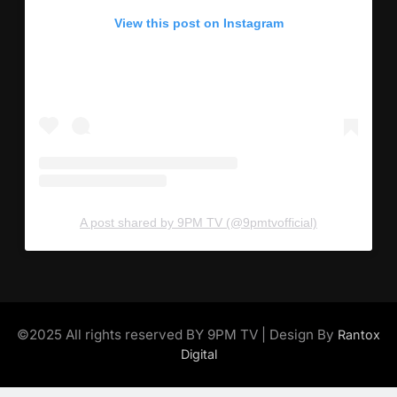
View this post on Instagram
A post shared by 9PM TV (@9pmtvofficial)
©2025 All rights reserved BY 9PM TV | Design By
Rantox
Digital