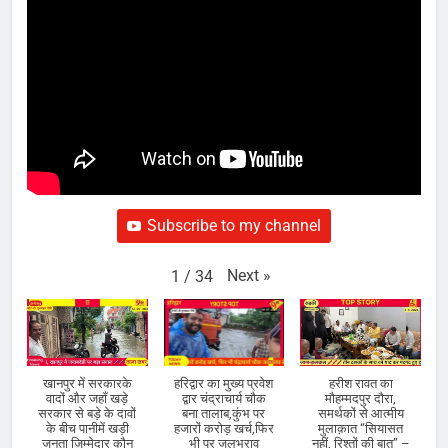
Subscribe to my channel
Next
»
1
/
34
खानपुर में सरकारके
हरिद्वार का मुख्य प्रवेश
हरीश रावत का
वादों और जहाँ खड़े
द्वार चंद्राचार्य चौक
मौहम्मदपुर दौरा,
सरकार से बड़े के दावों
बना तालाब,कुंभ पर
समर्थकों से आत्मीय
के बीच पानीमें खड़ी
हजारों करोड़ खर्च,फिर
मुलाक़ात “सियासत
जनता ज़िम्मेदार कौन
भी पर जलभराव
नहीं, रिश्तों की बात” –