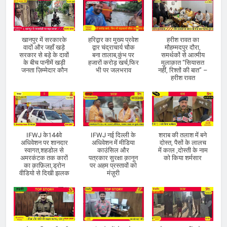
खानपुर में सरकारके
हरिद्वार का मुख्य प्रवेश
हरीश रावत का
वादों और जहाँ खड़े
द्वार चंद्राचार्य चौक
मौहम्मदपुर दौरा,
सरकार से बड़े के दावों
बना तालाब,कुंभ पर
समर्थकों से आत्मीय
के बीच पानीमें खड़ी
हजारों करोड़ खर्च,फिर
मुलाक़ात “सियासत
जनता ज़िम्मेदार कौन
भी पर जलभराव
नहीं, रिश्तों की बात” –
हरीश रावत
IFWJ के144वे
IFWJ नई दिल्ली के
शराब की तलाश में बने
अधिवेशन पर शानदार
अधिवेशन में मीडिया
दोस्त, पैसों के लालच
स्वागत,शहडोल से
काउंसिल और
में कत्ल ,दोस्ती के नाम
अमरकंटक तक कारों
पत्रकार सुरक्षा क़ानून
को किया शर्मसार
का क़ाफ़िला,ड्रोन
पर अहम प्रस्तावों को
वीडियो से दिखी झलक
मंज़ूरी