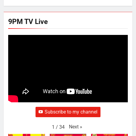
9PM TV Live
Subscribe to my channel
Next
»
1
/
34