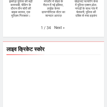
झबरेड़ा पुलिस की बड़ी
मंगलौर में सेहत के
खेड़ाजट फायरिंग केस
कामयाबी, चेकिंग के
मैदान में नई इब्तिदा,
में पुलिस एक्शन,ढोल-
दौरान तीन चोरी की
लाईफ़ केयर
नगाड़ों के साथ गांव में
बाइक बरामद, एक
डायग्नोस्टिक सेंटर का
चेतावनी, पुलिस की
मुल्ज़िम गिरफ़्तार।
शानदार आग़ाज़
दबिश से मचा हड़कंप
Next
»
1
/
34
लाइव क्रिकेट स्कोर