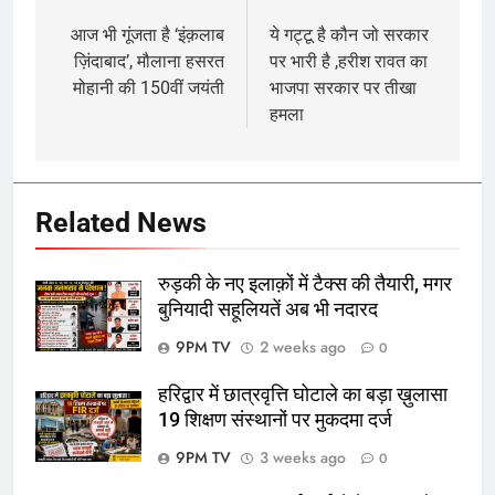
Post
navigation
आज भी गूंजता है ‘इंक़लाब
ये गट्टू है कौन जो सरकार
ज़िंदाबाद’, मौलाना हसरत
पर भारी है ,हरीश रावत का
मोहानी की 150वीं जयंती
भाजपा सरकार पर तीखा
हमला
Related News
रुड़की के नए इलाक़ों में टैक्स की तैयारी, मगर
बुनियादी सहूलियतें अब भी नदारद
9PM TV
2 weeks ago
0
हरिद्वार में छात्रवृत्ति घोटाले का बड़ा ख़ुलासा
19 शिक्षण संस्थानों पर मुकदमा दर्ज
9PM TV
3 weeks ago
0