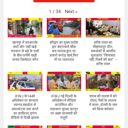
Next
»
1
/
34
खानपुर में सरकारके
हरिद्वार का मुख्य प्रवेश
हरीश रावत का
वादों और जहाँ खड़े
द्वार चंद्राचार्य चौक
मौहम्मदपुर दौरा,
सरकार से बड़े के दावों
बना तालाब,कुंभ पर
समर्थकों से आत्मीय
के बीच पानीमें खड़ी
हजारों करोड़ खर्च,फिर
मुलाक़ात “सियासत
जनता ज़िम्मेदार कौन
भी पर जलभराव
नहीं, रिश्तों की बात” –
हरीश रावत
IFWJ के144वे
IFWJ नई दिल्ली के
शराब की तलाश में बने
अधिवेशन पर शानदार
अधिवेशन में मीडिया
दोस्त, पैसों के लालच
स्वागत,शहडोल से
काउंसिल और
में कत्ल ,दोस्ती के नाम
अमरकंटक तक कारों
पत्रकार सुरक्षा क़ानून
को किया शर्मसार
का क़ाफ़िला,ड्रोन
पर अहम प्रस्तावों को
वीडियो से दिखी झलक
मंज़ूरी