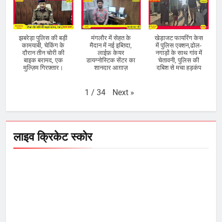
झबरेड़ा पुलिस की बड़ी
मंगलौर में सेहत के
खेड़ाजट फायरिंग केस
कामयाबी, चेकिंग के
मैदान में नई इब्तिदा,
में पुलिस एक्शन,ढोल-
दौरान तीन चोरी की
लाईफ़ केयर
नगाड़ों के साथ गांव में
बाइक बरामद, एक
डायग्नोस्टिक सेंटर का
चेतावनी, पुलिस की
मुल्ज़िम गिरफ़्तार।
शानदार आग़ाज़
दबिश से मचा हड़कंप
Next
»
1
/
34
लाइव क्रिकेट स्कोर