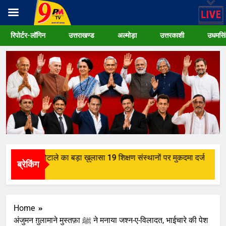
Skip
रिपोर्टर-लॉगिन
उत्तराखण्ड
अल्मोड़ा
उत्तरकाशी
उधमसिं
to
content
ं छात्रवृत्ति घोटाले का बड़ा ख़ुलासा 19 शिक्षण संस्थानों पर मुकदमा दर्ज
ब्रेकिंग
go
Home
अंजुमन ग़ुलामाने मुस्तफ़ा ﷺ ने मनाया जश्न-ए-विलादत, भाईचारे की पेश