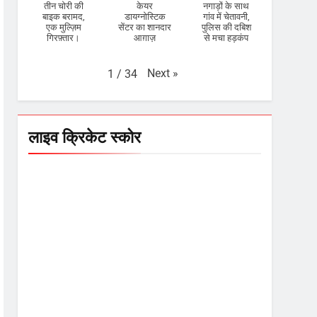
तीन चोरी की
केयर
नगाड़ों के साथ
बाइक बरामद,
डायग्नोस्टिक
गांव में चेतावनी,
एक मुल्ज़िम
सेंटर का शानदार
पुलिस की दबिश
गिरफ़्तार।
आग़ाज़
से मचा हड़कंप
Next
»
1
/
34
लाइव क्रिकेट स्कोर