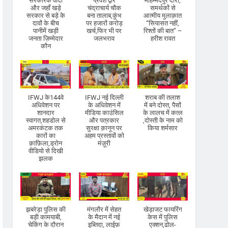
सरकारके वादों
प्रवेश द्वार
मौहम्मदपुर दौरा,
और जहाँ खड़े
चंद्राचार्य चौक
समर्थकों से
सरकार से बड़े के
बना तालाब,कुंभ
आत्मीय मुलाक़ात
दावों के बीच
पर हजारों करोड़
“सियासत नहीं,
पानीमें खड़ी
खर्च,फिर भी पर
रिश्तों की बात” –
जनता ज़िम्मेदार
जलभराव
हरीश रावत
कौन
IFWJ के144वे
IFWJ नई दिल्ली
शराब की तलाश
अधिवेशन पर
के अधिवेशन में
में बने दोस्त, पैसों
शानदार
मीडिया काउंसिल
के लालच में कत्ल
स्वागत,शहडोल से
और पत्रकार
,दोस्ती के नाम को
अमरकंटक तक
सुरक्षा क़ानून पर
किया शर्मसार
कारों का
अहम प्रस्तावों को
क़ाफ़िला,ड्रोन
मंज़ूरी
वीडियो से दिखी
झलक
झबरेड़ा पुलिस की
मंगलौर में सेहत
खेड़ाजट फायरिंग
बड़ी कामयाबी,
के मैदान में नई
केस में पुलिस
चेकिंग के दौरान
इब्तिदा, लाईफ़
एक्शन,ढोल-