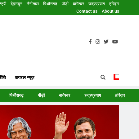
िहरी
देहरादून
नैनीताल
पिथौरागढ़
पौड़ी
बागेश्वर
रुद्रप्रयाग
हरिद्वार
Contact us
About us
reaking News In Hindi, ताजा ख़बरें, 9PM TV
ीति
वायरल न्यूज़
पिथौरागढ़
पौड़ी
बागेश्वर
रुद्रप्रयाग
हरिद्वार