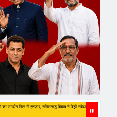
 तमिलनाडु विवाद ने छेड़ी संवैधानिक बहस
रुड़की के नए इला
3 Weeks Ago