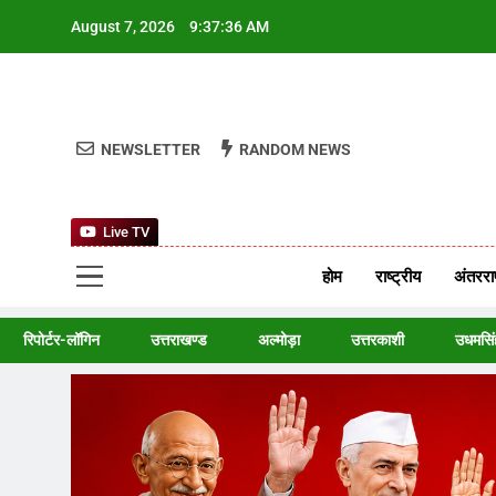
Skip
August 7, 2026
9:37:37 AM
to
content
NEWSLETTER
RANDOM NEWS
Live TV
9P
Hindi News,
होम
राष्ट्रीय
अंतरराष
रिपोर्टर-लॉगिन
उत्तराखण्ड
अल्मोड़ा
उत्तरकाशी
उधमसिं