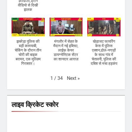
क़ाफ़िला,ड्रोन
वीडियो से दिखी
झलक
झबरेड़ा पुलिस की
मंगलौर में सेहत के
खेड़ाजट फायरिंग
बड़ी कामयाबी,
मैदान में नई इब्तिदा,
केस में पुलिस
चेकिंग के दौरान तीन
लाईफ़ केयर
एक्शन,ढोल-नगाड़ों
चोरी की बाइक
डायग्नोस्टिक सेंटर
के साथ गांव में
बरामद, एक मुल्ज़िम
का शानदार आग़ाज़
चेतावनी, पुलिस की
गिरफ़्तार।
दबिश से मचा हड़कंप
Next
»
1
/
34
लाइव क्रिकेट स्कोर