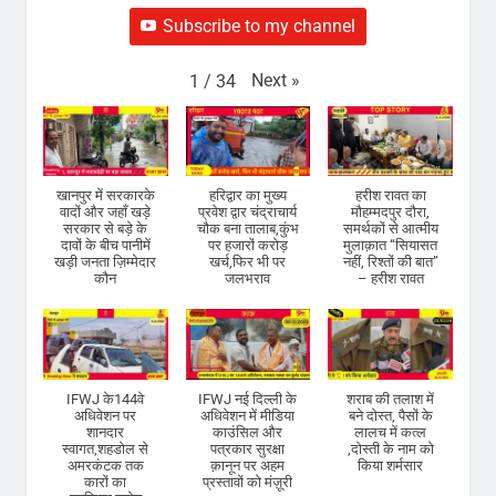
Subscribe to my channel
Next
»
1
/
34
खानपुर में सरकारके
हरिद्वार का मुख्य
हरीश रावत का
वादों और जहाँ खड़े
प्रवेश द्वार चंद्राचार्य
मौहम्मदपुर दौरा,
सरकार से बड़े के
चौक बना तालाब,कुंभ
समर्थकों से आत्मीय
दावों के बीच पानीमें
पर हजारों करोड़
मुलाक़ात “सियासत
खड़ी जनता ज़िम्मेदार
खर्च,फिर भी पर
नहीं, रिश्तों की बात”
कौन
जलभराव
– हरीश रावत
IFWJ के144वे
IFWJ नई दिल्ली के
शराब की तलाश में
अधिवेशन पर
अधिवेशन में मीडिया
बने दोस्त, पैसों के
शानदार
काउंसिल और
लालच में कत्ल
स्वागत,शहडोल से
पत्रकार सुरक्षा
,दोस्ती के नाम को
अमरकंटक तक
क़ानून पर अहम
किया शर्मसार
कारों का
प्रस्तावों को मंज़ूरी