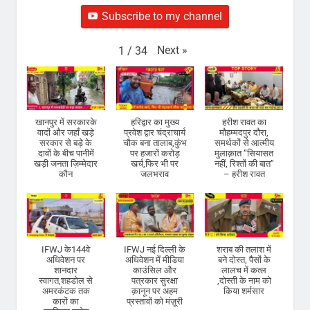
Subscribe to my channel
Next
»
1
/
34
खानपुर में सरकारके
हरिद्वार का मुख्य
हरीश रावत का
वादों और जहाँ खड़े
प्रवेश द्वार चंद्राचार्य
मौहम्मदपुर दौरा,
सरकार से बड़े के
चौक बना तालाब,कुंभ
समर्थकों से आत्मीय
दावों के बीच पानीमें
पर हजारों करोड़
मुलाक़ात “सियासत
खड़ी जनता ज़िम्मेदार
खर्च,फिर भी पर
नहीं, रिश्तों की बात”
कौन
जलभराव
– हरीश रावत
IFWJ के144वे
IFWJ नई दिल्ली के
शराब की तलाश में
अधिवेशन पर
अधिवेशन में मीडिया
बने दोस्त, पैसों के
शानदार
काउंसिल और
लालच में कत्ल
स्वागत,शहडोल से
पत्रकार सुरक्षा
,दोस्ती के नाम को
अमरकंटक तक
क़ानून पर अहम
किया शर्मसार
कारों का
प्रस्तावों को मंज़ूरी