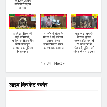
क़ाफ़िला,ड्रोन
वीडियो से दिखी
झलक
झबरेड़ा पुलिस की
मंगलौर में सेहत के
खेड़ाजट फायरिंग
बड़ी कामयाबी,
मैदान में नई इब्तिदा,
केस में पुलिस
चेकिंग के दौरान तीन
लाईफ़ केयर
एक्शन,ढोल-नगाड़ों
चोरी की बाइक
डायग्नोस्टिक सेंटर
के साथ गांव में
बरामद, एक मुल्ज़िम
का शानदार आग़ाज़
चेतावनी, पुलिस की
गिरफ़्तार।
दबिश से मचा हड़कंप
Next
»
1
/
34
लाइव क्रिकेट स्कोर