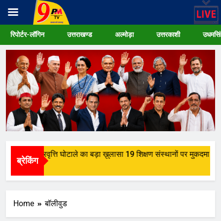
Skip
रिपोर्टर-लॉगिन
उत्तराखण्ड
अल्मोड़ा
उत्तरकाशी
उधमसिं
to
content
हरिद्वार में छात्रवृत्ति घोटाले का बड़ा ख़ुलासा 19 शिक्षण संस्थानों पर मुकदमा दर्ज
ब्रेकिंग
3 Weeks Ago
Home
बॉलीवुड