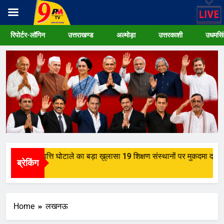
Skip
रिपोर्टर-लॉगिन
उत्तराखण्ड
अल्मोड़ा
उत्तरकाशी
उधमसिं
to
content
िद्वार में छात्रवृत्ति घोटाले का बड़ा ख़ुलासा 19 शिक्षण संस्थानों पर मुकदमा दर्ज
ब्रेकिंग
Weeks Ago
Home
लखनऊ