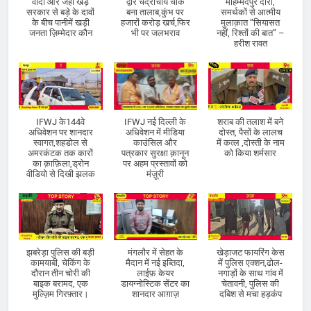
वादों और जहाँ खड़े
द्वार चंद्राचार्य चौक
मौहम्मदपुर दौरा,
सरकार से बड़े के दावों
बना तालाब,कुंभ पर
समर्थकों से आत्मीय
के बीच पानीमें खड़ी
हजारों करोड़ खर्च,फिर
मुलाक़ात “सियासत
जनता ज़िम्मेदार कौन
भी पर जलभराव
नहीं, रिश्तों की बात” –
हरीश रावत
IFWJ के144वे
IFWJ नई दिल्ली के
शराब की तलाश में बने
अधिवेशन पर शानदार
अधिवेशन में मीडिया
दोस्त, पैसों के लालच
स्वागत,शहडोल से
काउंसिल और
में कत्ल ,दोस्ती के नाम
अमरकंटक तक कारों
पत्रकार सुरक्षा क़ानून
को किया शर्मसार
का क़ाफ़िला,ड्रोन
पर अहम प्रस्तावों को
वीडियो से दिखी झलक
मंज़ूरी
झबरेड़ा पुलिस की बड़ी
मंगलौर में सेहत के
खेड़ाजट फायरिंग केस
कामयाबी, चेकिंग के
मैदान में नई इब्तिदा,
में पुलिस एक्शन,ढोल-
दौरान तीन चोरी की
लाईफ़ केयर
नगाड़ों के साथ गांव में
बाइक बरामद, एक
डायग्नोस्टिक सेंटर का
चेतावनी, पुलिस की
मुल्ज़िम गिरफ़्तार।
शानदार आग़ाज़
दबिश से मचा हड़कंप