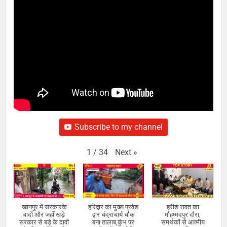
Subscribe to my channel
Next
»
1
/
34
खानपुर में सरकारके
हरिद्वार का मुख्य प्रवेश
हरीश रावत का
वादों और जहाँ खड़े
द्वार चंद्राचार्य चौक
मौहम्मदपुर दौरा,
सरकार से बड़े के दावों
बना तालाब,कुंभ पर
समर्थकों से आत्मीय