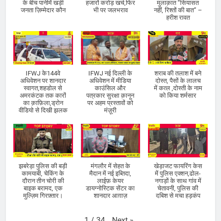
के बीच पानीमें खड़ी
हजारों करोड़ खर्च,फिर
मुलाक़ात “सियासत
जनता ज़िम्मेदार कौन
भी पर जलभराव
नहीं, रिश्तों की बात” –
हरीश रावत
IFWJ के144वे
IFWJ नई दिल्ली के
शराब की तलाश में बने
अधिवेशन पर शानदार
अधिवेशन में मीडिया
दोस्त, पैसों के लालच
स्वागत,शहडोल से
काउंसिल और
में कत्ल ,दोस्ती के नाम
अमरकंटक तक कारों
पत्रकार सुरक्षा क़ानून
को किया शर्मसार
का क़ाफ़िला,ड्रोन
पर अहम प्रस्तावों को
वीडियो से दिखी झलक
मंज़ूरी
झबरेड़ा पुलिस की बड़ी
मंगलौर में सेहत के
खेड़ाजट फायरिंग केस
कामयाबी, चेकिंग के
मैदान में नई इब्तिदा,
में पुलिस एक्शन,ढोल-
दौरान तीन चोरी की
लाईफ़ केयर
नगाड़ों के साथ गांव में
बाइक बरामद, एक
डायग्नोस्टिक सेंटर का
चेतावनी, पुलिस की
मुल्ज़िम गिरफ़्तार।
शानदार आग़ाज़
दबिश से मचा हड़कंप
Next
»
1
/
34