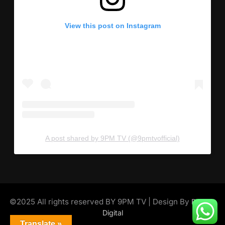
View this post on Instagram
A post shared by 9PM TV (@9pmtvofficial)
©2025 All rights reserved BY 9PM TV | Design By
Rantox
Digital
Translate »