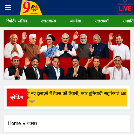
Skip
रिपोर्टर-लॉगिन
उत्तराखण्ड
अल्मोड़ा
उत्तरकाशी
उधमसिं
to
content
रुड़की के नए इलाक़ों में टैक्स की तैयारी, मगर बुनियादी सहूलियतें अब भी नद
ब्रेकिंग
3 Weeks Ago
Home
बक्सर