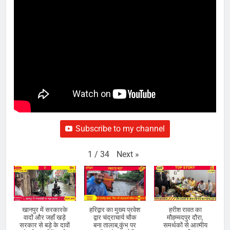
Subscribe to my channel
Next
»
1
/
34
खानपुर में सरकारके
हरिद्वार का मुख्य प्रवेश
हरीश रावत का
वादों और जहाँ खड़े
द्वार चंद्राचार्य चौक
मौहम्मदपुर दौरा,
सरकार से बड़े के दावों
बना तालाब,कुंभ पर
समर्थकों से आत्मीय