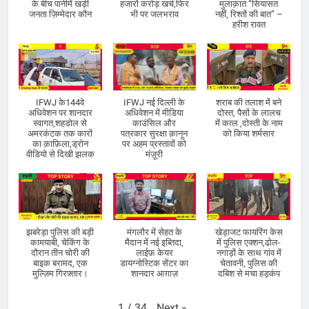
के बीच पानीमें खड़ी
हजारों करोड़ खर्च,फिर
मुलाक़ात “सियासत
जनता ज़िम्मेदार कौन
भी पर जलभराव
नहीं, रिश्तों की बात” –
हरीश रावत
IFWJ के144वे
IFWJ नई दिल्ली के
शराब की तलाश में बने
अधिवेशन पर शानदार
अधिवेशन में मीडिया
दोस्त, पैसों के लालच
स्वागत,शहडोल से
काउंसिल और
में कत्ल ,दोस्ती के नाम
अमरकंटक तक कारों
पत्रकार सुरक्षा क़ानून
को किया शर्मसार
का क़ाफ़िला,ड्रोन
पर अहम प्रस्तावों को
वीडियो से दिखी झलक
मंज़ूरी
झबरेड़ा पुलिस की बड़ी
मंगलौर में सेहत के
खेड़ाजट फायरिंग केस
कामयाबी, चेकिंग के
मैदान में नई इब्तिदा,
में पुलिस एक्शन,ढोल-
दौरान तीन चोरी की
लाईफ़ केयर
नगाड़ों के साथ गांव में
बाइक बरामद, एक
डायग्नोस्टिक सेंटर का
चेतावनी, पुलिस की
मुल्ज़िम गिरफ़्तार।
शानदार आग़ाज़
दबिश से मचा हड़कंप
Next
»
1
/
34