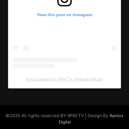
View this post on Instagram
A post shared by 9PM TV (@9pmtvofficial)
©2025 All rights reserved BY 9PM TV | Design By
Rantox
Digital