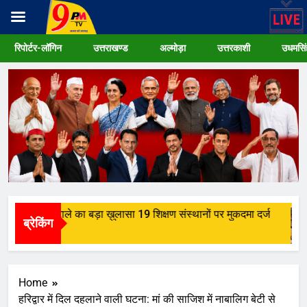
Skip
रिपोर्टर-लॉगिन
उत्तराखण्ड
अल्मोड़ा
उत्तरकाशी
उधमसिं
to
content
ात्रवृत्ति घोटाले का बड़ा ख़ुलासा 19 शिक्षण संस्थानों पर मुकदमा दर्ज
ब्रेकिंग
Home
हरिद्वार में दिल दहलाने वाली घटना: मां की साजिश में नाबालिग बेटी से