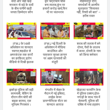
वादों और जहाँ खड़े
द्वार चंद्राचार्य चौक
मौहम्मदपुर दौरा,
सरकार से बड़े के दावों
बना तालाब,कुंभ पर
समर्थकों से आत्मीय
के बीच पानीमें खड़ी
हजारों करोड़ खर्च,फिर
मुलाक़ात “सियासत
जनता ज़िम्मेदार कौन
भी पर जलभराव
नहीं, रिश्तों की बात” –
हरीश रावत
IFWJ के144वे
IFWJ नई दिल्ली के
शराब की तलाश में बने
अधिवेशन पर शानदार
अधिवेशन में मीडिया
दोस्त, पैसों के लालच
स्वागत,शहडोल से
काउंसिल और
में कत्ल ,दोस्ती के नाम
अमरकंटक तक कारों
पत्रकार सुरक्षा क़ानून
को किया शर्मसार
का क़ाफ़िला,ड्रोन
पर अहम प्रस्तावों को
वीडियो से दिखी झलक
मंज़ूरी
झबरेड़ा पुलिस की बड़ी
मंगलौर में सेहत के
खेड़ाजट फायरिंग केस
कामयाबी, चेकिंग के
मैदान में नई इब्तिदा,
में पुलिस एक्शन,ढोल-
दौरान तीन चोरी की
लाईफ़ केयर
नगाड़ों के साथ गांव में
बाइक बरामद, एक
डायग्नोस्टिक सेंटर का
चेतावनी, पुलिस की
मुल्ज़िम गिरफ़्तार।
शानदार आग़ाज़
दबिश से मचा हड़कंप