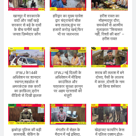
खानपुर में सरकारके
हरिद्वार का मुख्य प्रवेश
हरीश रावत का
वादों और जहाँ खड़े
द्वार चंद्राचार्य चौक
मौहम्मदपुर दौरा,
सरकार से बड़े के दावों
बना तालाब,कुंभ पर
समर्थकों से आत्मीय
के बीच पानीमें खड़ी
हजारों करोड़ खर्च,फिर
मुलाक़ात “सियासत
जनता ज़िम्मेदार कौन
भी पर जलभराव
नहीं, रिश्तों की बात” –
हरीश रावत
IFWJ के144वे
IFWJ नई दिल्ली के
शराब की तलाश में बने
अधिवेशन पर शानदार
अधिवेशन में मीडिया
दोस्त, पैसों के लालच
स्वागत,शहडोल से
काउंसिल और
में कत्ल ,दोस्ती के नाम
अमरकंटक तक कारों
पत्रकार सुरक्षा क़ानून
को किया शर्मसार
का क़ाफ़िला,ड्रोन
पर अहम प्रस्तावों को
वीडियो से दिखी झलक
मंज़ूरी
झबरेड़ा पुलिस की बड़ी
मंगलौर में सेहत के
खेड़ाजट फायरिंग केस
कामयाबी, चेकिंग के
मैदान में नई इब्तिदा,
में पुलिस एक्शन,ढोल-