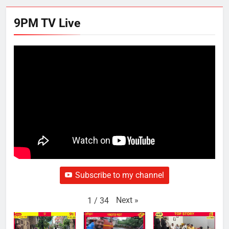
9PM TV Live
Subscribe to my channel
Next
»
1
/
34