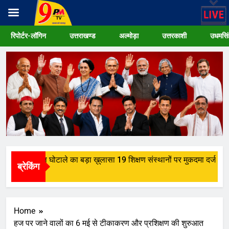
Skip
रिपोर्टर-लॉगिन
उत्तराखण्ड
अल्मोड़ा
उत्तरकाशी
उधमसिं
to
content
र में छात्रवृत्ति घोटाले का बड़ा ख़ुलासा 19 शिक्षण संस्थानों पर मुकदमा दर्ज
ब्रेकिंग
ks Ago
Home
हज पर जाने वालों का 6 मई से टीकाकरण और प्रशिक्षण की शुरुआत