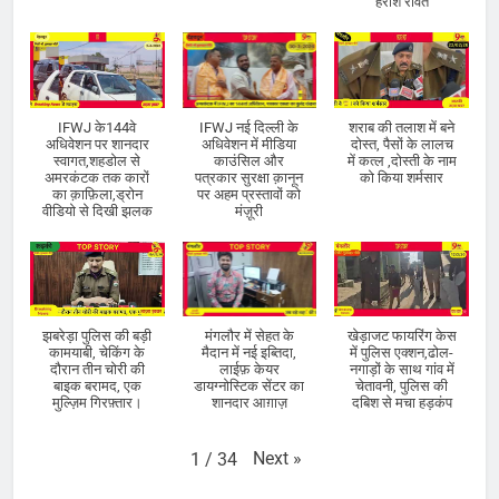
हरीश रावत
IFWJ के144वे
IFWJ नई दिल्ली के
शराब की तलाश में बने
अधिवेशन पर शानदार
अधिवेशन में मीडिया
दोस्त, पैसों के लालच
स्वागत,शहडोल से
काउंसिल और
में कत्ल ,दोस्ती के नाम
अमरकंटक तक कारों
पत्रकार सुरक्षा क़ानून
को किया शर्मसार
का क़ाफ़िला,ड्रोन
पर अहम प्रस्तावों को
वीडियो से दिखी झलक
मंज़ूरी
झबरेड़ा पुलिस की बड़ी
मंगलौर में सेहत के
खेड़ाजट फायरिंग केस
कामयाबी, चेकिंग के
मैदान में नई इब्तिदा,
में पुलिस एक्शन,ढोल-
दौरान तीन चोरी की
लाईफ़ केयर
नगाड़ों के साथ गांव में
बाइक बरामद, एक
डायग्नोस्टिक सेंटर का
चेतावनी, पुलिस की
मुल्ज़िम गिरफ़्तार।
शानदार आग़ाज़
दबिश से मचा हड़कंप
Next
»
1
/
34