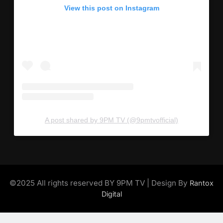
View this post on Instagram
A post shared by 9PM TV (@9pmtvofficial)
©2025 All rights reserved BY 9PM TV | Design By
Rantox
Digital