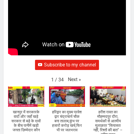
Subscribe to my channel
Next
»
1
/
34
खानपुर में सरकारके
हरिद्वार का मुख्य प्रवेश
हरीश रावत का
वादों और जहाँ खड़े
द्वार चंद्राचार्य चौक
मौहम्मदपुर दौरा,
सरकार से बड़े के दावों
बना तालाब,कुंभ पर
समर्थकों से आत्मीय
के बीच पानीमें खड़ी
हजारों करोड़ खर्च,फिर
मुलाक़ात “सियासत
जनता ज़िम्मेदार कौन
भी पर जलभराव
नहीं, रिश्तों की बात” –