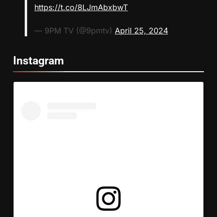
https://t.co/8LJmAbxbwT
— 9PM TV (@9pmtv)
April 25, 2024
Instagram