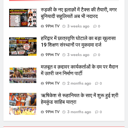
रुड़की के नए इलाक़ों में टैक्स की तैयारी, मगर
बुनियादी सहूलियतें अब भी नदारद
9PM TV
3 weeks ago
0
हरिद्वार में छात्रवृत्ति घोटाले का बड़ा ख़ुलासा
19 शिक्षण संस्थानों पर मुकदमा दर्ज
9PM TV
3 weeks ago
0
मज़बूत व क़द्दावर कार्यकर्ताओं के दम पर मैदान
में उतरी जन निर्माण पार्टी
9PM TV
2 months ago
0
ऋषिकेश से रूहानियत के साए में शुरू हुई श्री
हेमकुंड साहिब यात्रा
9PM TV
3 months ago
0