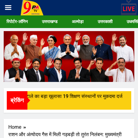
Skip
रिपोर्टर-लॉगिन
उत्तराखण्ड
अल्मोड़ा
उत्तरकाशी
उधमसिं
to
content
ात्रवृत्ति घोटाले का बड़ा ख़ुलासा 19 शिक्षण संस्थानों पर मुकदमा दर्ज
ब्रेकिंग
Home
राशन और अंत्योदय गैस में मिली गड़बड़ी तो तुरंत निलंबन: मुख्यमंत्री