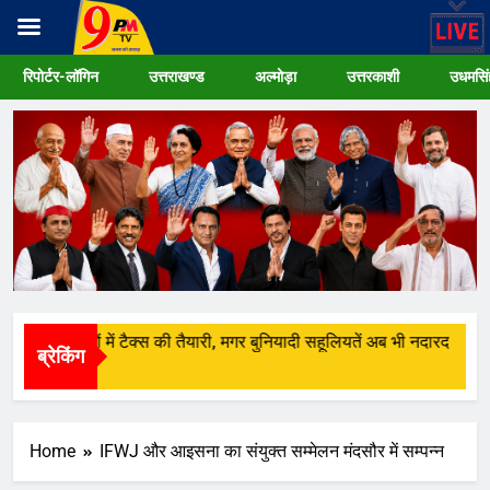
Skip
रिपोर्टर-लॉगिन
उत्तराखण्ड
अल्मोड़ा
उत्तरकाशी
उधमसिं
to
content
े नए इलाक़ों में टैक्स की तैयारी, मगर बुनियादी सहूलियतें अब भी नदारद
ब्रेकिंग
 Ago
Home
IFWJ और आइसना का संयुक्त सम्मेलन मंदसौर में सम्पन्न