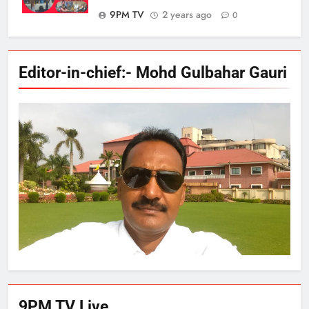
9PM TV
2 years ago
0
Editor-in-chief:- Mohd Gulbahar Gauri
9PM TV Live