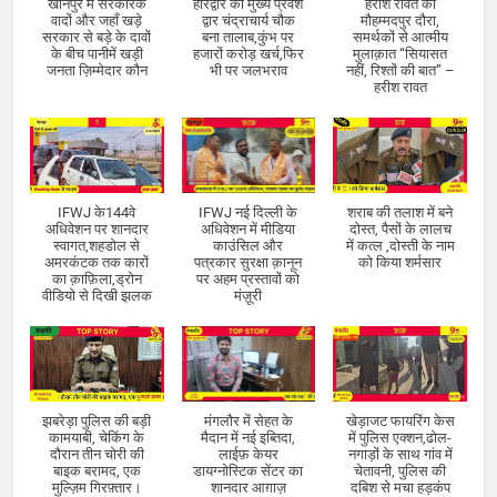
खानपुर में सरकारके
हरिद्वार का मुख्य प्रवेश
हरीश रावत का
वादों और जहाँ खड़े
द्वार चंद्राचार्य चौक
मौहम्मदपुर दौरा,
सरकार से बड़े के दावों
बना तालाब,कुंभ पर
समर्थकों से आत्मीय
के बीच पानीमें खड़ी
हजारों करोड़ खर्च,फिर
मुलाक़ात “सियासत
जनता ज़िम्मेदार कौन
भी पर जलभराव
नहीं, रिश्तों की बात” –
हरीश रावत
IFWJ के144वे
IFWJ नई दिल्ली के
शराब की तलाश में बने
अधिवेशन पर शानदार
अधिवेशन में मीडिया
दोस्त, पैसों के लालच
स्वागत,शहडोल से
काउंसिल और
में कत्ल ,दोस्ती के नाम
अमरकंटक तक कारों
पत्रकार सुरक्षा क़ानून
को किया शर्मसार
का क़ाफ़िला,ड्रोन
पर अहम प्रस्तावों को
वीडियो से दिखी झलक
मंज़ूरी
झबरेड़ा पुलिस की बड़ी
मंगलौर में सेहत के
खेड़ाजट फायरिंग केस
कामयाबी, चेकिंग के
मैदान में नई इब्तिदा,
में पुलिस एक्शन,ढोल-
दौरान तीन चोरी की
लाईफ़ केयर
नगाड़ों के साथ गांव में
बाइक बरामद, एक
डायग्नोस्टिक सेंटर का
चेतावनी, पुलिस की
मुल्ज़िम गिरफ़्तार।
शानदार आग़ाज़
दबिश से मचा हड़कंप