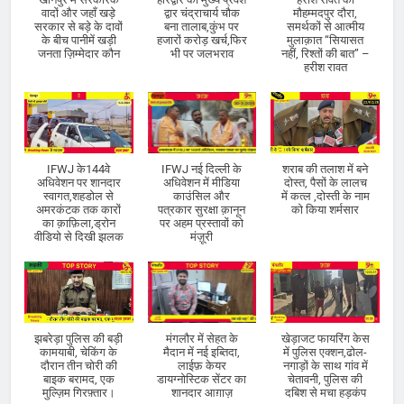
वादों और जहाँ खड़े
द्वार चंद्राचार्य चौक
मौहम्मदपुर दौरा,
सरकार से बड़े के दावों
बना तालाब,कुंभ पर
समर्थकों से आत्मीय
के बीच पानीमें खड़ी
हजारों करोड़ खर्च,फिर
मुलाक़ात “सियासत
जनता ज़िम्मेदार कौन
भी पर जलभराव
नहीं, रिश्तों की बात” –
हरीश रावत
IFWJ के144वे
IFWJ नई दिल्ली के
शराब की तलाश में बने
अधिवेशन पर शानदार
अधिवेशन में मीडिया
दोस्त, पैसों के लालच
स्वागत,शहडोल से
काउंसिल और
में कत्ल ,दोस्ती के नाम
अमरकंटक तक कारों
पत्रकार सुरक्षा क़ानून
को किया शर्मसार
का क़ाफ़िला,ड्रोन
पर अहम प्रस्तावों को
वीडियो से दिखी झलक
मंज़ूरी
झबरेड़ा पुलिस की बड़ी
मंगलौर में सेहत के
खेड़ाजट फायरिंग केस
कामयाबी, चेकिंग के
मैदान में नई इब्तिदा,
में पुलिस एक्शन,ढोल-
दौरान तीन चोरी की
लाईफ़ केयर
नगाड़ों के साथ गांव में
बाइक बरामद, एक
डायग्नोस्टिक सेंटर का
चेतावनी, पुलिस की
मुल्ज़िम गिरफ़्तार।
शानदार आग़ाज़
दबिश से मचा हड़कंप