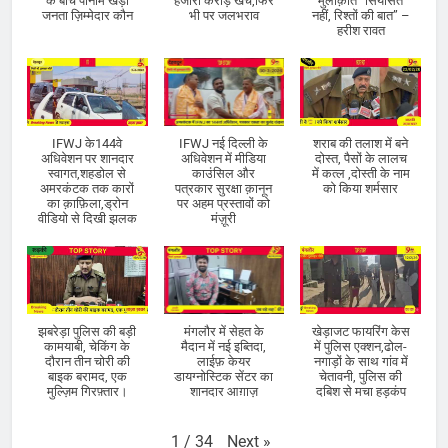
के बीच पानीमें खड़ी
हजारों करोड़ खर्च,फिर
मुलाक़ात “सियासत
जनता ज़िम्मेदार कौन
भी पर जलभराव
नहीं, रिश्तों की बात” –
हरीश रावत
IFWJ के144वे
IFWJ नई दिल्ली के
शराब की तलाश में बने
अधिवेशन पर शानदार
अधिवेशन में मीडिया
दोस्त, पैसों के लालच
स्वागत,शहडोल से
काउंसिल और
में कत्ल ,दोस्ती के नाम
अमरकंटक तक कारों
पत्रकार सुरक्षा क़ानून
को किया शर्मसार
का क़ाफ़िला,ड्रोन
पर अहम प्रस्तावों को
वीडियो से दिखी झलक
मंज़ूरी
झबरेड़ा पुलिस की बड़ी
मंगलौर में सेहत के
खेड़ाजट फायरिंग केस
कामयाबी, चेकिंग के
मैदान में नई इब्तिदा,
में पुलिस एक्शन,ढोल-
दौरान तीन चोरी की
लाईफ़ केयर
नगाड़ों के साथ गांव में
बाइक बरामद, एक
डायग्नोस्टिक सेंटर का
चेतावनी, पुलिस की
मुल्ज़िम गिरफ़्तार।
शानदार आग़ाज़
दबिश से मचा हड़कंप
Next
»
1
/
34