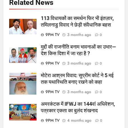
Related News
113 विधायकों का समर्थन फिर भी इंतज़ार,
तमिलनाडु विवाद ने छेड़ी संवैधानिक बहस
9PM TV
3 months ago
0
मुद्दों की राजनीति बनाम भावनाओं का उभार—
देश किस दिशा में जा रहा है ?
9PM TV
3 months ago
0
मोटेरा आश्रम विवाद: सुप्रीम कोर्ट ने 5 मई
तक यथास्थिति बनाए रखने को कहा
9PM TV
3 months ago
0
अमरकंटक में IFWJ का 144वां अधिवेशन,
पत्रकार एकता का बुलंद शंखनाद
9PM TV
4 months ago
0