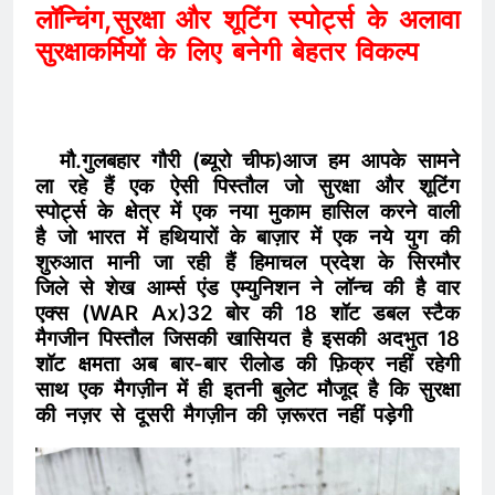
लॉन्चिंग,सुरक्षा और शूटिंग स्पोर्ट्स के अलावा
सुरक्षाकर्मियों के लिए बनेगी बेहतर विकल्प
मौ.गुलबहार गौरी (ब्यूरो चीफ)आज हम आपके सामने
ला रहे हैं एक ऐसी पिस्तौल जो सुरक्षा और शूटिंग
स्पोर्ट्स के क्षेत्र में एक नया मुकाम हासिल करने वाली
है जो भारत में हथियारों के बाज़ार में एक नये युग की
शुरुआत मानी जा रही हैं हिमाचल प्रदेश के सिरमौर
जिले से शेख आर्म्स एंड एम्युनिशन ने लॉन्च की है वार
एक्स (WAR Ax)32 बोर की 18 शॉट डबल स्टैक
मैगजीन पिस्तौल जिसकी खासियत है इसकी अदभुत 18
शॉट क्षमता अब बार-बार रीलोड की फ़िक्र नहीं रहेगी
साथ एक मैगज़ीन में ही इतनी बुलेट मौजूद है कि सुरक्षा
की नज़र से दूसरी मैगज़ीन की ज़रूरत नहीं पड़ेगी