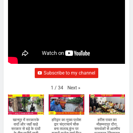
Subscribe to my channel
Next
»
1
/
34
खानपुर में सरकारके
हरिद्वार का मुख्य प्रवेश
हरीश रावत का
वादों और जहाँ खड़े
द्वार चंद्राचार्य चौक
मौहम्मदपुर दौरा,
सरकार से बड़े के दावों
बना तालाब,कुंभ पर
समर्थकों से आत्मीय