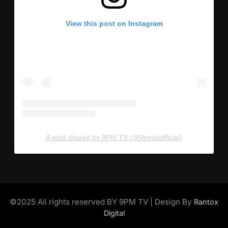
View this post on Instagram
A post shared by 9PM TV (@9pmtvofficial)
©2025 All rights reserved BY 9PM TV | Design By
Rantox
Digital