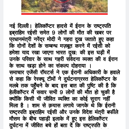
नई दिल्ली। हेलिकॉप्टर हादसे में ईरान के राष्ट्रपति
इब्राहिम रईसी समेत 9 लोगों की मौत की खबर पर
प्रधानमंत्री नरेंद्र मोदी ने गहरा दुख जताते हुए कहा
कि दोनों देशों के सम्बन्ध मज़बूत करने में रईसी को
हमेशा याद रखा जाएगा भारत दुख: की इस घड़ी में
उनके परिवार के साथ गहरी संवेदना व्यक्त की व ईरान
के साथ खड़ा होने का संकल्प दोहराया ।
समाचार एजेंसी रॉयटर्स ने एक ईरानी अधिकारी के हवाले
से कहा कि रेस्क्यू टीमों ने दुर्घटनाग्रस्त हेलिकॉप्टर के
मलबे तक पहुँचने के बाद इस बात की पुष्टि की है कि
हेलीकॉप्टर में सवार सभी 9 लोगों की मौत हो चुकी है
क्योंकि किसी भी जीवित व्यक्ति का कोई सुराग नहीं
मिला है । शाम से क़यास लगाये जागके थे कि ईरानी
राष्ट्रपति इब्राहिम रईसी और उनके विदेश मंत्री बर्फीले
मौसम के बीच पहाड़ी इलाके में हुए इस हेलिकॉप्टर
दुर्घटना में ​जीवित बचे हों बता दें कि राष्ट्रपति के