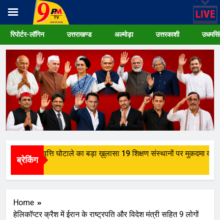
Skip
रिपोर्टर-लॉगिन
उत्तराखण्ड
अल्मोड़ा
उत्तरकाशी
उधमसिं
to
content
्वार में छात्रवृत्ति घोटाले का बड़ा ख़ुलासा 19 शिक्षण संस्थानों पर मुकदमा दर्ज
ब्रेकिंग
eeks Ago
Home
हेलिकॉप्टर क्रैश में ईरान के राष्ट्रपति और विदेश मंत्री सहित 9 लोगों