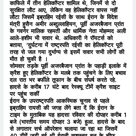
काफिले में तीन हेलिकॉप्टर शामिल थे, जिनमें से दो
सुरक्षित लौट आए, लेकिन वह हेलिकॉप्टर वापस नहीं
लौटा जिसमें इब्राहिम रईसी के साथ ईरान के विदेश
मंत्री हुसैन अमीर अब्दुल्लाहियन, पूर्वी अजरबैजान प्रांत
के गवर्नर मालिक रहमती और धार्मिक नेता मोहम्मद अली
आले-हशीम भी सवार थे. अधिकारी ने रॉयटर्स को
बताया, ‘दुर्घटना में राष्ट्रपति रईसी का हेलिकॉप्टर पूरी
तरह से जल गया दुर्भाग्य से इसमें सवार सभी लोगों की
मौत हो चुकी है ।
सोमवार तड़के पूर्वी अजरबैजान प्रांत के पहाड़ी इलाके में
क्रैश हुए हेलिकॉप्टर के मलबे तक पहुंचने के लिए बचाव
दल रात भर बर्फीले तूफान के बीच संघर्ष करते रहे.
हादसे के करीब 17 घंटे बाद रेस्क्यू टीमें क्रैश साइट
पर पहुंच सकीं
ईरान के उपराष्ट्रपति आकस्मिक चुनाव से पहले
इब्राहिम रायसी की जगह लेंगे बता दें कि ईरान के
टाइम के मुताबिक यह हादसा रविवार की दोपहर करीब 1
बजे (भारतीय समय दोपहर 3 बजे) हुआ. हादसे के बाद
से लगातार सर्च ऑपरेशन चलाया जा रहा ​था जिसमें
40 टीमें जुटी हुई थी ईरानी सशस्त्र बल के चीफ