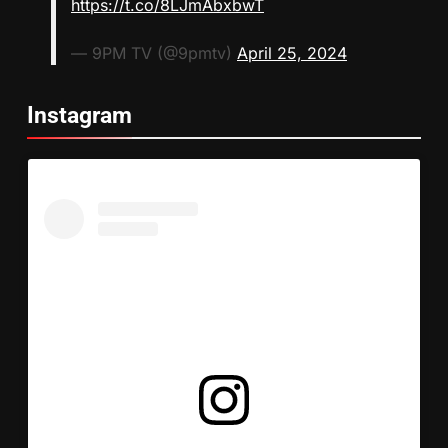
https://t.co/8LJmAbxbwT
— 9PM TV (@9pmtv)
April 25, 2024
Instagram