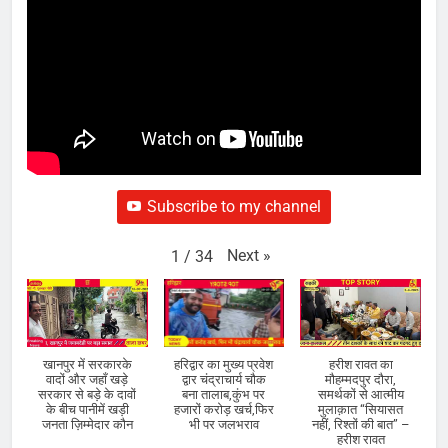
Subscribe to my channel
Next
»
1
/
34
खानपुर में सरकारके
हरिद्वार का मुख्य प्रवेश
हरीश रावत का
वादों और जहाँ खड़े
द्वार चंद्राचार्य चौक
मौहम्मदपुर दौरा,
सरकार से बड़े के दावों
बना तालाब,कुंभ पर
समर्थकों से आत्मीय
के बीच पानीमें खड़ी
हजारों करोड़ खर्च,फिर
मुलाक़ात “सियासत
जनता ज़िम्मेदार कौन
भी पर जलभराव
नहीं, रिश्तों की बात” –
हरीश रावत