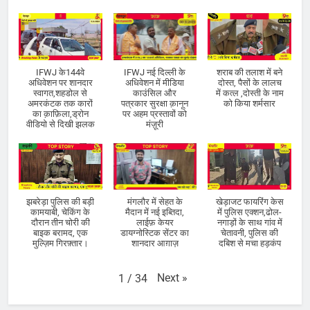
IFWJ के144वे
IFWJ नई दिल्ली के
शराब की तलाश में बने
अधिवेशन पर शानदार
अधिवेशन में मीडिया
दोस्त, पैसों के लालच
स्वागत,शहडोल से
काउंसिल और
में कत्ल ,दोस्ती के नाम
अमरकंटक तक कारों
पत्रकार सुरक्षा क़ानून
को किया शर्मसार
का क़ाफ़िला,ड्रोन
पर अहम प्रस्तावों को
वीडियो से दिखी झलक
मंज़ूरी
झबरेड़ा पुलिस की बड़ी
मंगलौर में सेहत के
खेड़ाजट फायरिंग केस
कामयाबी, चेकिंग के
मैदान में नई इब्तिदा,
में पुलिस एक्शन,ढोल-
दौरान तीन चोरी की
लाईफ़ केयर
नगाड़ों के साथ गांव में
बाइक बरामद, एक
डायग्नोस्टिक सेंटर का
चेतावनी, पुलिस की
मुल्ज़िम गिरफ़्तार।
शानदार आग़ाज़
दबिश से मचा हड़कंप
Next
»
1
/
34